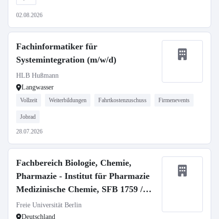
02.08.2026
Fachinformatiker für
Systemintegration (m/w/d)
HLB Hußmann
Langwasser
Vollzeit
Weiterbildungen
Fahrtkostenzuschuss
Firmenevents
Jobrad
28.07.2026
Fachbereich Biologie, Chemie,
Pharmazie - Institut für Pharmazie
Medizinische Chemie, SFB 1759 /
Medicinal Chemistry, SFB 1759
Freie Universität Berlin
Deutschland