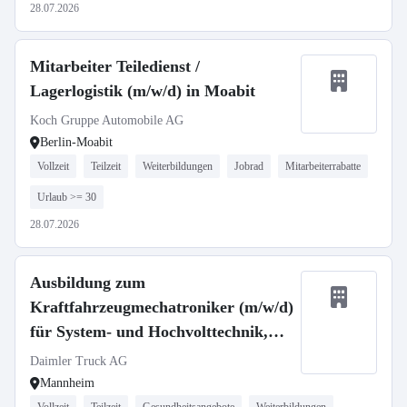
28.07.2026
Mitarbeiter Teiledienst /
Lagerlogistik (m/w/d) in Moabit
Koch Gruppe Automobile AG
Berlin-Moabit
Vollzeit
Teilzeit
Weiterbildungen
Jobrad
Mitarbeiterrabatte
Urlaub >= 30
28.07.2026
Ausbildung zum
Kraftfahrzeugmechatroniker (m/w/d)
für System- und Hochvolttechnik,
Daimler Truck AG
Daimler Truck AG
Mannheim