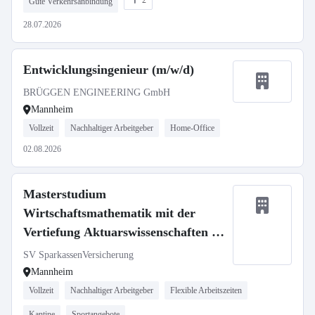
2
Gute Verkehrsanbindung
28.07.2026
Entwicklungsingenieur (m/w/d)
BRÜGGEN ENGINEERING GmbH
Mannheim
Vollzeit
Nachhaltiger Arbeitgeber
Home-Office
02.08.2026
Masterstudium
Wirtschaftsmathematik mit der
Vertiefung Aktuarswissenschaften in
Kooperation mit der Universität Ulm
SV SparkassenVersicherung
- Aktuarielle Entwicklung
Mannheim
Vollzeit
Nachhaltiger Arbeitgeber
Flexible Arbeitszeiten
Kantine
Sportangebote