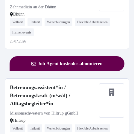
Voll- oder Teilzeit
Zahnmedizin an der Dhünn
Dhünn
Vollzeit
Teilzeit
Weiterbildungen
Flexible Arbeitszeiten
Firmenevents
25.07.2026
Job Agent kostenlos abonnieren
Betreuungsassistent*in /
Betreuungskraft (m/w/d) /
Alltagsbegleiter*in
Missionsschwestern von Hiltrup gGmbH
Hiltrup
Vollzeit
Teilzeit
Weiterbildungen
Flexible Arbeitszeiten