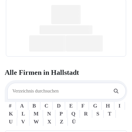
Alle Firmen in
Hallstadt
#
A
B
C
D
E
F
G
H
I
K
L
M
N
P
Q
R
S
T
U
V
W
X
Z
Ü