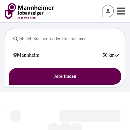
50
km
Jobs finden