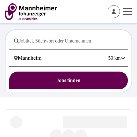
50
km
Jobs finden