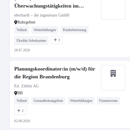
Überwachungstätigkeiten im
Bauwesen (Ruhrgebiet)
eberhardt – die ingenieure GmbH
Ruhrgebiet
Vollzeit
Weiterbildungen
Kinderbetreuung
3
Flexible Arbeitszeiten
28.07.2026
Planungskoordinator:in (m/w/d) für
die Region Brandenburg
Ed. Züblin AG
BB
Vollzeit
Gesundheitsangebote
Weiterbildungen
Firmenevents
2
02.08.2026