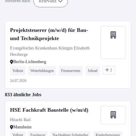
Relevanz
Sortieren nach:
Projektsteuerer (m/w/d) für Bau-
und Technikprojekte
Evangelisches Krankenhaus Königin Elisabeth
Herzberge
Berlin-Lichtenberg
2
Vollzeit
Weiterbildungen
Firmenevents
Jobrad
24.07.2026
833 ähnliche Jobs
HSE Fachkraft Baustelle (w/m/d)
Hitachi Rail
Mannheim
Vollzeit
Freelancer
Nachhaltiger Arbeitgeber
Kinderbetreuung