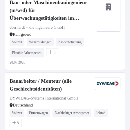
Bau- oder Maschinenbauingenieur
(m/w/d) für
Überwachungstätigkeiten im
Bauwesen (Ruhrgebiet)
eberhardt – die ingenieure GmbH
Ruhrgebiet
Vollzeit
Weiterbildungen
Kinderbetreuung
3
Flexible Arbeitszeiten
28.07.2026
Bauarbeiter / Monteur (alle
Geschlechtsidentitäten)
DYWIDAG-Systems International GmbH
Deutschland
Vollzeit
Firmenwagen
Nachhaltiger Arbeitgeber
Jobrad
5