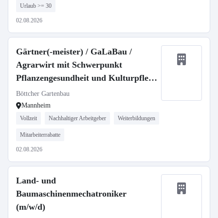
Urlaub >= 30
02.08.2026
Gärtner(-meister) / GaLaBau /
Agrarwirt mit Schwerpunkt
Pflanzengesundheit und Kulturpflege
(m/w/d)
Böttcher Gartenbau
Mannheim
Vollzeit
Nachhaltiger Arbeitgeber
Weiterbildungen
Mitarbeiterrabatte
02.08.2026
Land- und
Baumaschinenmechatroniker
(m/w/d)