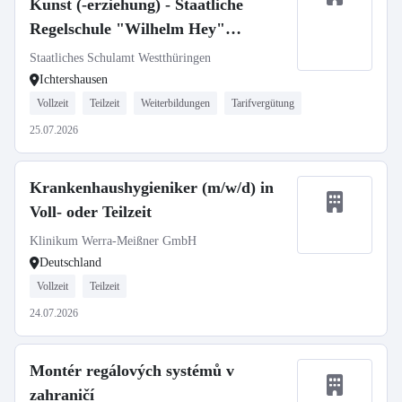
Kunst (-erziehung) - Staatliche
Regelschule "Wilhelm Hey"
Ichtershausen
Staatliches Schulamt Westthüringen
Ichtershausen
Vollzeit
Teilzeit
Weiterbildungen
Tarifvergütung
25.07.2026
Krankenhaushygieniker (m/w/d) in
Voll- oder Teilzeit
Klinikum Werra-Meißner GmbH
Deutschland
Vollzeit
Teilzeit
24.07.2026
Montér regálových systémů v
zahraničí