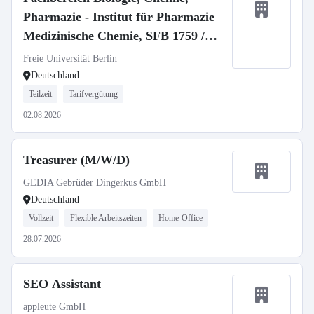
Pharmazie - Institut für Pharmazie
Medizinische Chemie, SFB 1759 /
Medicinal Chemistry, SFB 1759
Freie Universität Berlin
Deutschland
Teilzeit
Tarifvergütung
02.08.2026
Treasurer (M/W/D)
GEDIA Gebrüder Dingerkus GmbH
Deutschland
Vollzeit
Flexible Arbeitszeiten
Home-Office
28.07.2026
SEO Assistant
appleute GmbH