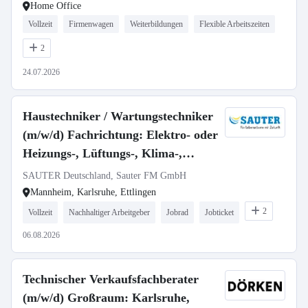
Home Office
Vollzeit
Firmenwagen
Weiterbildungen
Flexible Arbeitszeiten
2
24.07.2026
Haustechniker / Wartungstechniker
(m/w/d) Fachrichtung: Elektro- oder
Heizungs-, Lüftungs-, Klima-,
Sanitärtechnik
SAUTER Deutschland, Sauter FM GmbH
Mannheim, Karlsruhe, Ettlingen
2
Vollzeit
Nachhaltiger Arbeitgeber
Jobrad
Jobticket
06.08.2026
Technischer Verkaufsfachberater
(m/w/d) Großraum: Karlsruhe,