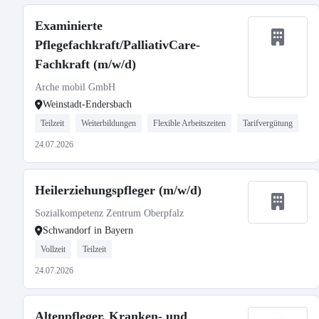
Examinierte
Pflegefachkraft/PalliativCare-
Fachkraft (m/w/d)
Arche mobil GmbH
Weinstadt-Endersbach
Teilzeit
Weiterbildungen
Flexible Arbeitszeiten
Tarifvergütung
24.07.2026
Heilerziehungspfleger (m/w/d)
Sozialkompetenz Zentrum Oberpfalz
Schwandorf in Bayern
Vollzeit
Teilzeit
24.07.2026
Altenpfleger, Kranken- und