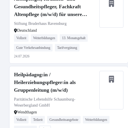
Gesundheitspfleger, Fachkraft
Altenpflege (m/w/d) für unsere
Häuser in Ravensburg und
Stiftung Bruderhaus Ravensburg
Oberhofen gesucht!
Deutschland
Vollzeit
Weiterbildungen
13. Monatsgehalt
Gute Verkehrsanbindung
Tarifvergütung
24.07.2026
Heilpädagog:in /
Heilerziehungspfleger:in als
Gruppenleitung (m/w/d)
Paritätische Lebenshilfe Schaumburg-
Weserbergland GmbH
Wendthagen
Vollzeit
Teilzeit
Gesundheitsangebote
Weiterbildungen