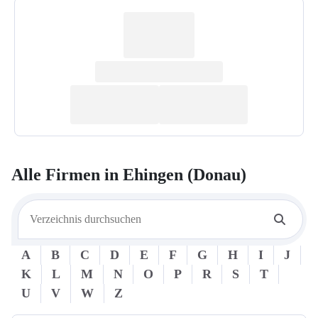
Alle Firmen in
Ehingen (Donau)
A
B
C
D
E
F
G
H
I
J
K
L
M
N
O
P
R
S
T
U
V
W
Z