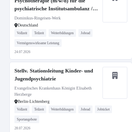
Psychotherapie (m/w/d) für die
psychiatrische Institutsambulanz /
Fachabteilung Psychiatrie unseres
Dominikus-Ringeisen-Werk
Zweckverbands Krankenhaus St.
Deutschland
Camillus
Vollzeit
Teilzeit
Weiterbildungen
Jobrad
Vermögenswirksame Leistung
24.07.2026
Stellv. Stationsleitung Kinder- und
Jugendpsychiatrie
Evangelisches Krankenhaus Königin Elisabeth
Herzberge
Berlin-Lichtenberg
Vollzeit
Teilzeit
Weiterbildungen
Jobrad
Jobticket
Sportangebote
28.07.2026