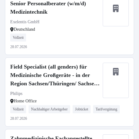
Senior Personalberater (w/m/d)
Medizintechnik
Exelentis GmbH
Deutschland
Vollzeit
28.07.2026
Field Specialist (all genders) für
Medizinische Großgeräte - in der
Region Sachsen/Thüringen/ Sachsen-
Anh.
Philips
Home Office
Vollzeit
Nachhaltiger Arbeitgeber
Jobticket
Tarifvergütung
28.07.2026
Zahnmedizinische Fachangestellte