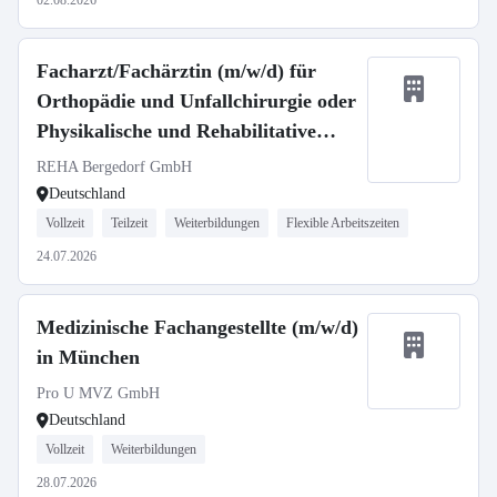
02.08.2026
Facharzt/Fachärztin (m/w/d) für
Orthopädie und Unfallchirurgie oder
Physikalische und Rehabilitative
Medizin
REHA Bergedorf GmbH
Deutschland
Vollzeit
Teilzeit
Weiterbildungen
Flexible Arbeitszeiten
24.07.2026
Medizinische Fachangestellte (m/w/d)
in München
Pro U MVZ GmbH
Deutschland
Vollzeit
Weiterbildungen
28.07.2026