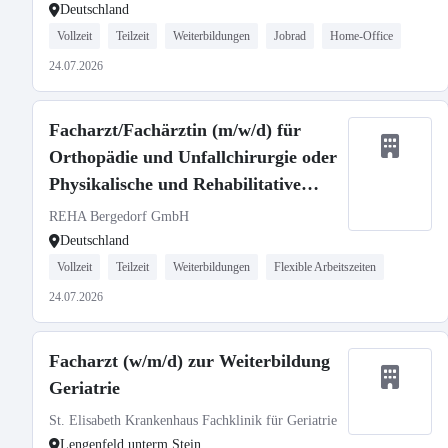
Deutschland
Vollzeit
Teilzeit
Weiterbildungen
Jobrad
Home-Office
24.07.2026
Facharzt/Fachärztin (m/w/d) für
Orthopädie und Unfallchirurgie oder
Physikalische und Rehabilitative
Medizin
REHA Bergedorf GmbH
Deutschland
Vollzeit
Teilzeit
Weiterbildungen
Flexible Arbeitszeiten
24.07.2026
Facharzt (w/m/d) zur Weiterbildung
Geriatrie
St. Elisabeth Krankenhaus Fachklinik für Geriatrie
Lengenfeld unterm Stein