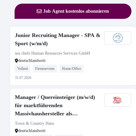
Job Agent kostenlos abonnieren
Junior Recruiting Manager - SPA &
Sport (w/m/d)
sea chefs Human Resources Services GmbH
deutschlandweit
Vollzeit
Firmenevents
Home-Office
31.07.2026
Manager / Quereinsteiger (m/w/d)
für marktführenden
Massivhaushersteller als
selbstständiger Gebietsleiter
Town & Country Haus
deutschlandweit