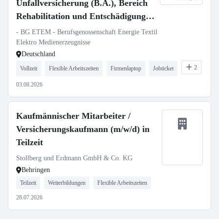
Unfallversicherung (B.A.), Bereich
Rehabilitation und Entschädigung,
Region Nord (Berlin, Braunschweig,
- BG ETEM - Berufsgenossenschaft Energie Textil
Hamburg)
Elektro Medienerzeugnisse
Deutschland
2
Vollzeit
Flexible Arbeitszeiten
Firmenlaptop
Jobticket
03.08.2026
Kaufmännischer Mitarbeiter /
Versicherungskaufmann (m/w/d) in
Teilzeit
Stollberg und Erdmann GmbH & Co. KG
Behringen
Teilzeit
Weiterbildungen
Flexible Arbeitszeiten
28.07.2026