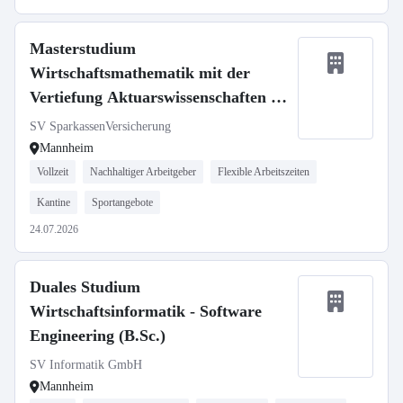
Masterstudium
Wirtschaftsmathematik mit der
Vertiefung Aktuarswissenschaften in
Kooperation mit der Universität Ulm
SV SparkassenVersicherung
- Aktuarielle Entwicklung
Mannheim
Vollzeit
Nachhaltiger Arbeitgeber
Flexible Arbeitszeiten
Kantine
Sportangebote
24.07.2026
Duales Studium
Wirtschaftsinformatik - Software
Engineering (B.Sc.)
SV Informatik GmbH
Mannheim