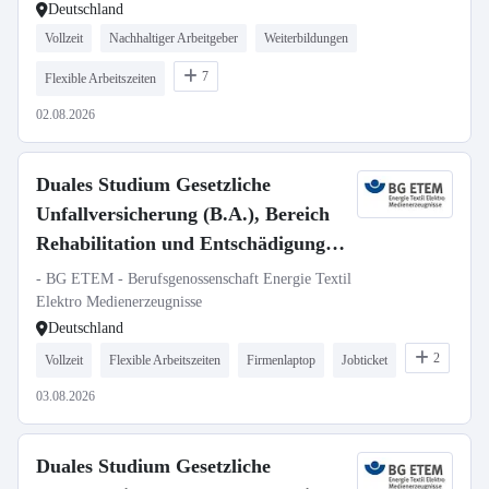
Deutschland
Vollzeit
Nachhaltiger Arbeitgeber
Weiterbildungen
7
Flexible Arbeitszeiten
02.08.2026
Duales Studium Gesetzliche
Unfallversicherung (B.A.), Bereich
Rehabilitation und Entschädigung,
Region West (Köln, Düsseldorf,
- BG ETEM - Berufsgenossenschaft Energie Textil
Wiesbaden)
Elektro Medienerzeugnisse
Deutschland
2
Vollzeit
Flexible Arbeitszeiten
Firmenlaptop
Jobticket
03.08.2026
Duales Studium Gesetzliche