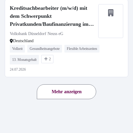
Kreditsachbearbeiter (m/w/d) mit
dem Schwerpunkt
Privatkunden/Baufinanzierung im
Bestandsgeschäft
Volksbank Düsseldorf Neuss eG
Deutschland
Vollzeit
Gesundheitsangebote
Flexible Arbeitszeiten
2
13. Monatsgehalt
24.07.2026
Mehr anzeigen