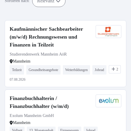
Relevanz
Sortieren nach:
Kaufmännischer Sachbearbeiter
(m/w/d) Rechnungswesen und
Finanzen in Teilzeit
Studierendenwerk Mannheim AöR
Mannheim
2
Teilzeit
Gesundheitsangebote
Weiterbildungen
Jobrad
07.08.2026
Finanzbuchhalterin /
Finanzbuchhalter (w/m/d)
Exolum Mannheim GmbH
Mannheim
Vollzeit
13. Monatsgehalt
Firmenevents
Jobrad