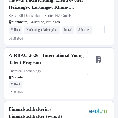
(m/w/d) Fachrichtung: Elektro- oder
Heizungs-, Lüftungs-, Klima-,
Sanitärtechnik
SAUTER Deutschland, Sauter FM GmbH
Mannheim, Karlsruhe, Ettlingen
2
Vollzeit
Nachhaltiger Arbeitgeber
Jobrad
Jobticket
06.08.2026
AIRBAG 2026 - International Young
Talent Program
Chemical Technology
Mannheim
Vollzeit
02.08.2026
Finanzbuchhalterin /
Finanzbuchhalter (w/m/d)