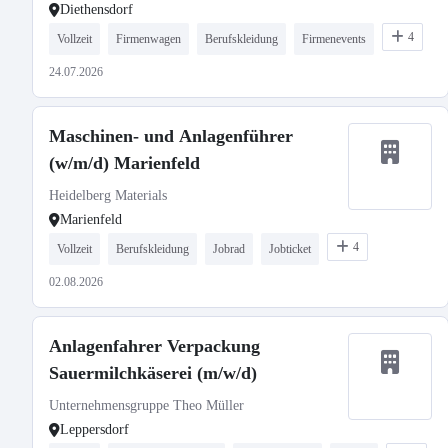
Diethensdorf
4
Vollzeit
Firmenwagen
Berufskleidung
Firmenevents
24.07.2026
Maschinen- und Anlagenführer
(w/m/d) Marienfeld
Heidelberg Materials
Marienfeld
4
Vollzeit
Berufskleidung
Jobrad
Jobticket
02.08.2026
Anlagenfahrer Verpackung
Sauermilchkäserei (m/w/d)
Unternehmensgruppe Theo Müller
Leppersdorf