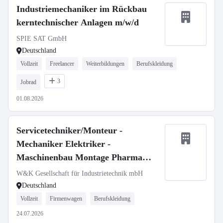
Industriemechaniker im Rückbau
kerntechnischer Anlagen m/w/d
SPIE SAT GmbH
Deutschland
Vollzeit
Freelancer
Weiterbildungen
Berufskleidung
3
Jobrad
01.08.2026
Servicetechniker/Monteur -
Mechaniker Elektriker -
Maschinenbau Montage Pharma
Medizintechnik (m/w/d)
W&K Gesellschaft für Industrietechnik mbH
Deutschland
Vollzeit
Firmenwagen
Berufskleidung
24.07.2026