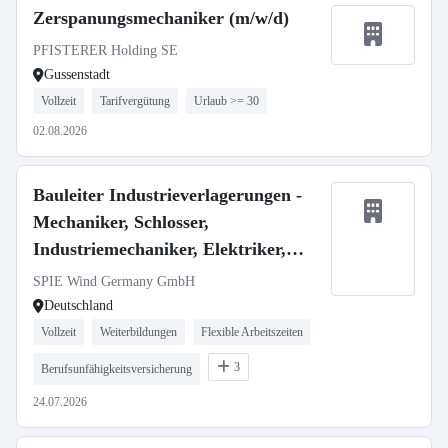
Zerspanungsmechaniker (m/w/d)
PFISTERER Holding SE
Gussenstadt
Vollzeit
Tarifvergütung
Urlaub >= 30
02.08.2026
Bauleiter Industrieverlagerungen -
Mechaniker, Schlosser,
Industriemechaniker, Elektriker,
Techniker m/w/d
SPIE Wind Germany GmbH
Deutschland
Vollzeit
Weiterbildungen
Flexible Arbeitszeiten
3
Berufsunfähigkeitsversicherung
24.07.2026