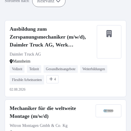
Relevanz
Sortieren nach:
Ausbildung zum
Zerspanungsmechaniker (m/w/d),
Daimler Truck AG, Werk
Mannheim, Ausbildungsbeginn
Daimler Truck AG
13.09.2027
Mannheim
Vollzeit
Teilzeit
Gesundheitsangebote
Weiterbildungen
4
Flexible Arbeitszeiten
02.08.2026
Mechaniker für die weltweite
Montage (m/w/d)
Witron Montagen Gmbh & Co. Kg