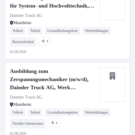
für System- und Hochvolttechnik,
Daimler Truck AG
Daimler Truck AG
Mannheim
Vollzeit
Teilzeit
Gesundheitsangebote
Weiterbildungen
4
Barrierefreiheit
02.08.2026
Ausbildung zum
Zerspanungsmechaniker (m/w/d),
Daimler Truck AG, Werk
Mannheim, Ausbildungsbeginn
Daimler Truck AG
13.09.2027
Mannheim
Vollzeit
Teilzeit
Gesundheitsangebote
Weiterbildungen
4
Flexible Arbeitszeiten
02.08.2026