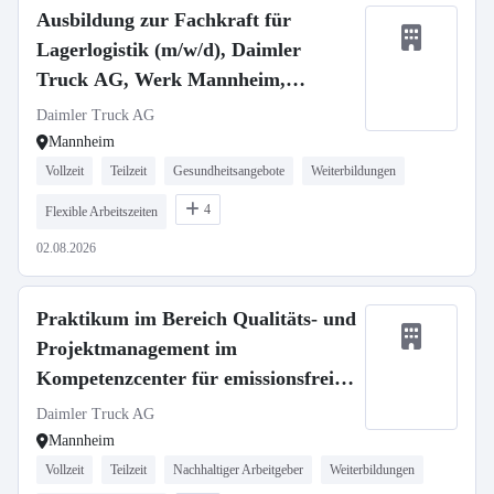
Ausbildung zur Fachkraft für
Lagerlogistik (m/w/d), Daimler
Truck AG, Werk Mannheim,
Ausbildungsbeginn 13.09.2027
Daimler Truck AG
Mannheim
Vollzeit
Teilzeit
Gesundheitsangebote
Weiterbildungen
4
Flexible Arbeitszeiten
02.08.2026
Praktikum im Bereich Qualitäts- und
Projektmanagement im
Kompetenzcenter für emissionsfreie
Mobilität (KEM) ab Oktober 2026
Daimler Truck AG
Mannheim
Vollzeit
Teilzeit
Nachhaltiger Arbeitgeber
Weiterbildungen