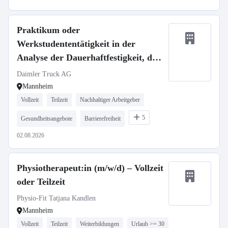
Praktikum oder
Werkstudententätigkeit in der
Analyse der Dauerhaftfestigkeit, der
Anforderung und des Verhaltens von
Daimler Truck AG
NMC4 Batterien
Mannheim
Vollzeit
Teilzeit
Nachhaltiger Arbeitgeber
5
Gesundheitsangebote
Barrierefreiheit
02.08.2026
Physiotherapeut:in (m/w/d) – Vollzeit
oder Teilzeit
Physio-Fit Tatjana Kandlen
Mannheim
Vollzeit
Teilzeit
Weiterbildungen
Urlaub >= 30