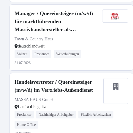
Manager / Quereinsteiger (m/w/d)
für marktführenden
Massivhaushersteller als
selbstständiger Gebietsleiter
Town & Country Haus
deutschlandweit
Vollzeit
Freelancer
Weiterbildungen
31.07.2026
Handelsvertreter / Quereinsteiger
(m/w/d) im Vertriebs-Außendienst
MASSA HAUS GmbH
Lauf a.d.Pegnitz
Freelancer
Nachhaltiger Arbeitgeber
Flexible Arbeitszeiten
Home-Office