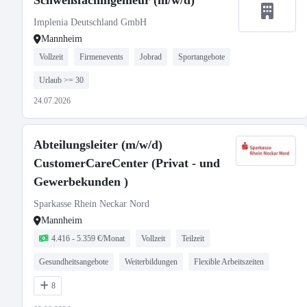
Schweißfachingenieur (m/w/d)
Implenia Deutschland GmbH
Mannheim
Vollzeit
Firmenevents
Jobrad
Sportangebote
Urlaub >= 30
24.07.2026
Abteilungsleiter (m/w/d)
CustomerCareCenter (Privat - und
Gewerbekunden )
Sparkasse Rhein Neckar Nord
Mannheim
4.416 - 5.359 €/Monat
Vollzeit
Teilzeit
Gesundheitsangebote
Weiterbildungen
Flexible Arbeitszeiten
8