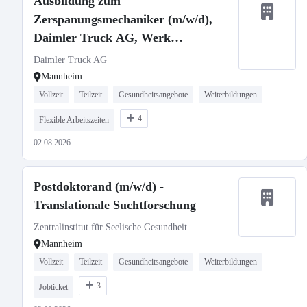
Ausbildung zum
Zerspanungsmechaniker (m/w/d),
Daimler Truck AG, Werk
Mannheim, Ausbildungsbeginn
Daimler Truck AG
13.09.2027
Mannheim
Vollzeit
Teilzeit
Gesundheitsangebote
Weiterbildungen
4
Flexible Arbeitszeiten
02.08.2026
Postdoktorand (m/w/d) -
Translationale Suchtforschung
Zentralinstitut für Seelische Gesundheit
Mannheim
Vollzeit
Teilzeit
Gesundheitsangebote
Weiterbildungen
3
Jobticket