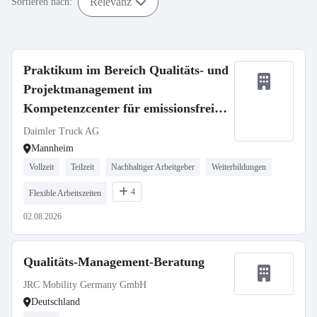
Relevanz
Sortieren nach:
Praktikum im Bereich Qualitäts- und
Projektmanagement im
Kompetenzcenter für emissionsfreie
Mobilität (KEM) ab Oktober 2026
Daimler Truck AG
Mannheim
Vollzeit
Teilzeit
Nachhaltiger Arbeitgeber
Weiterbildungen
4
Flexible Arbeitszeiten
02.08.2026
Qualitäts-Management-Beratung
JRC Mobility Germany GmbH
Deutschland