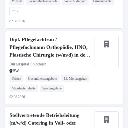
Vollzeit
Gesundheitsangebote
Weiterbildungen
Firmenevents
2
02.08.2026
Dipl. Pflegefachfrau /
Pflegefachmann Orthopädie, HNO,
Plastische Chirurgie (w/m/d) in der
Schweiz
Bürgerspital Solothurn
BW
Teilzeit
Gesundheitsangebote
13. Monatsgehalt
Mitarbeiterrabatte
Sportangebote
02.08.2026
Stellvertretende Betriebsleitung
(m/w/d) Catering in Voll- oder