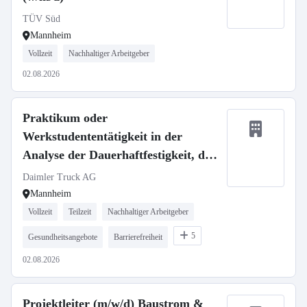
TÜV Süd
Mannheim
Vollzeit
Nachhaltiger Arbeitgeber
02.08.2026
Praktikum oder
Werkstudententätigkeit in der
Analyse der Dauerhaftfestigkeit, der
Anforderung und des Verhaltens von
Daimler Truck AG
NMC4 Batterien
Mannheim
Vollzeit
Teilzeit
Nachhaltiger Arbeitgeber
5
Gesundheitsangebote
Barrierefreiheit
02.08.2026
Projektleiter (m/w/d) Baustrom &