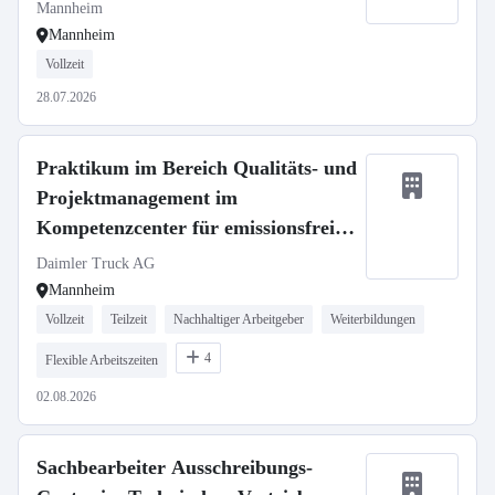
Mannheim
Mannheim
Vollzeit
28.07.2026
Praktikum im Bereich Qualitäts- und
Projektmanagement im
Kompetenzcenter für emissionsfreie
Mobilität (KEM) ab Oktober 2026
Daimler Truck AG
Mannheim
Vollzeit
Teilzeit
Nachhaltiger Arbeitgeber
Weiterbildungen
4
Flexible Arbeitszeiten
02.08.2026
Sachbearbeiter Ausschreibungs-