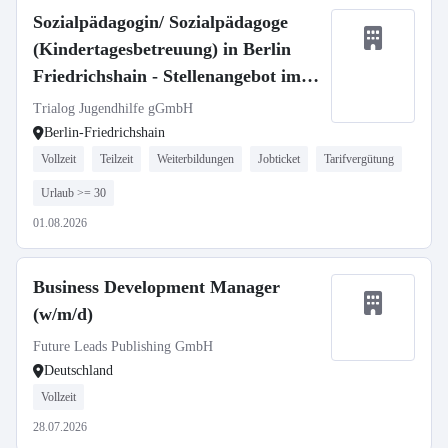
Sozialpädagogin/ Sozialpädagoge
(Kindertagesbetreuung) in Berlin
Friedrichshain - Stellenangebot im
Stellenmarkt Bildung
Trialog Jugendhilfe gGmbH
Berlin-Friedrichshain
Vollzeit
Teilzeit
Weiterbildungen
Jobticket
Tarifvergütung
Urlaub >= 30
01.08.2026
Business Development Manager
(w/m/d)
Future Leads Publishing GmbH
Deutschland
Vollzeit
28.07.2026