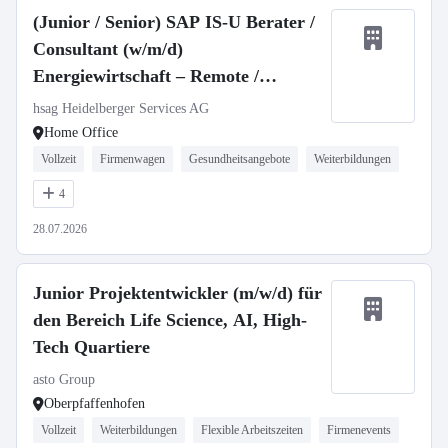
(Junior / Senior) SAP IS-U Berater /
Consultant (w/m/d)
Energiewirtschaft – Remote /
Deutschland / Neuseeland
hsag Heidelberger Services AG
Home Office
Vollzeit
Firmenwagen
Gesundheitsangebote
Weiterbildungen
4
28.07.2026
Junior Projektentwickler (m/w/d) für
den Bereich Life Science, AI, High-
Tech Quartiere
asto Group
Oberpfaffenhofen
Vollzeit
Weiterbildungen
Flexible Arbeitszeiten
Firmenevents