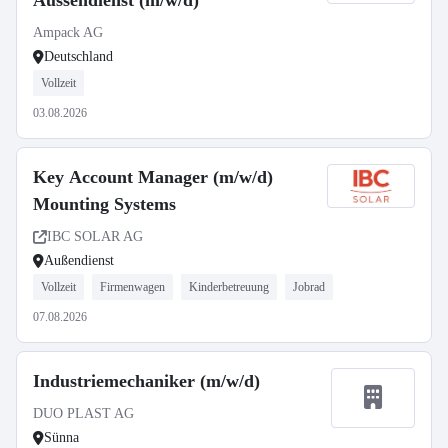
Aussendienst (m/w/d)
Ampack AG
Deutschland
Vollzeit
03.08.2026
Key Account Manager (m/w/d)
Mounting Systems
IBC SOLAR AG
Außendienst
Vollzeit
Firmenwagen
Kinderbetreuung
Jobrad
07.08.2026
Industriemechaniker (m/w/d)
DUO PLAST AG
Sünna