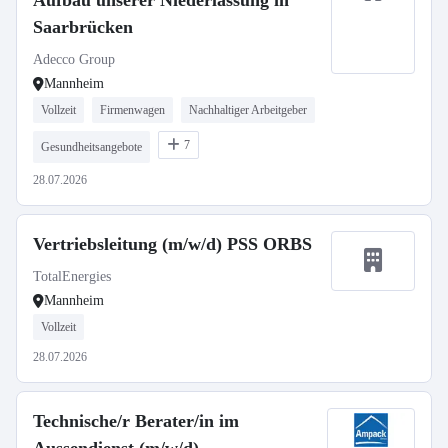
Aufbau unserer Niederlassung in
Saarbrücken
Adecco Group
Mannheim
Vollzeit
Firmenwagen
Nachhaltiger Arbeitgeber
7
Gesundheitsangebote
28.07.2026
Vertriebsleitung (m/w/d) PSS ORBS
TotalEnergies
Mannheim
Vollzeit
28.07.2026
Technische/r Berater/in im