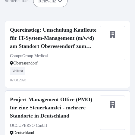
Relevanz
Sortieren nach:
Quereinstieg: Umschulung Kaufleute
für IT-System-Management (m/w/d)
am Standort Oberessendorf zum
01.09.2026
CompuGroup Medical
Oberessendorf
Vollzeit
02.08.2026
Project Management Office (PMO)
für eine Steuerkanzlei - mehrere
Standorte in Deutschland
OCCUPERSO GmbH
Deutschland