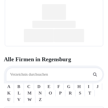
Alle Firmen in
Regensburg
A
B
C
D
E
F
G
H
I
J
K
L
M
N
O
P
R
S
T
U
V
W
Z