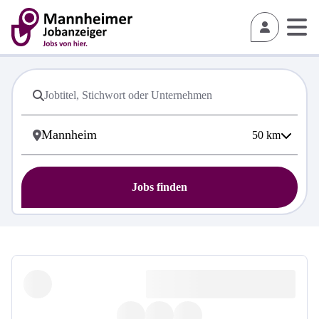
50
km
Jobs finden