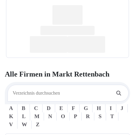
Alle Firmen in
Markt Rettenbach
A
B
C
D
E
F
G
H
I
J
K
L
M
N
O
P
R
S
T
V
W
Z