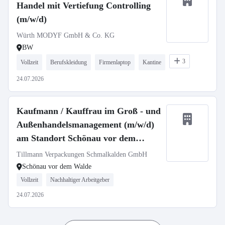
Handel mit Vertiefung Controlling
(m/w/d)
Würth MODYF GmbH & Co. KG
BW
3
Vollzeit
Berufskleidung
Firmenlaptop
Kantine
24.07.2026
Kaufmann / Kauffrau im Groß - und
Außenhandelsmanagement (m/w/d)
am Standort Schönau vor dem
Walde
Tillmann Verpackungen Schmalkalden GmbH
Schönau vor dem Walde
Vollzeit
Nachhaltiger Arbeitgeber
24.07.2026