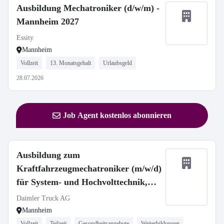
Ausbildung Mechatroniker (d/w/m) -
Mannheim 2027
Essity
Mannheim
Vollzeit
13. Monatsgehalt
Urlaubsgeld
28.07.2026
Job Agent kostenlos abonnieren
Ausbildung zum
Kraftfahrzeugmechatroniker (m/w/d)
für System- und Hochvolttechnik,
Daimler Truck AG
Daimler Truck AG
Mannheim
Vollzeit
Teilzeit
Gesundheitsangebote
Weiterbildungen