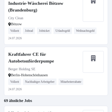
Industrie-Wäscherei Bötzow
(Brandenburg)
City Clean
Bötzow
Vollzeit
Jobrad
Jobticket
Urlaubsgeld
Weihnachtsgeld
24.07.2026
Kraftfahrer CE für
Autobetonförderpumpe
Berger Holding SE
Berlin-Hohenschönhausen
Vollzeit
Nachhaltiger Arbeitgeber
Mitarbeiterrabatte
24.07.2026
69 ähnliche Jobs