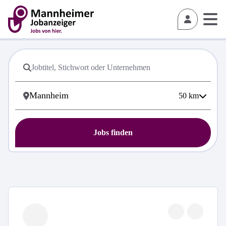
50
km
Jobs finden