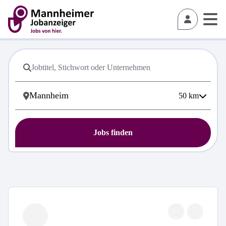
50
km
Jobs finden