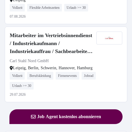
Vollzeit
Flexible Arbeitszeiten
Urlaub >= 30
07.08.2026
Mitarbeiter im Vertriebsinnendienst
/ Industriekaufmann /
Industriekauffrau / Sachbearbeiter
(m/w/d)
Carl Stahl Nord GmbH
Leipzig, Berlin, Schwerin, Hannover, Hamburg
Vollzeit
Berufskleidung
Firmenevents
Jobrad
Urlaub >= 30
29.07.2026
Job Agent kostenlos abonnieren