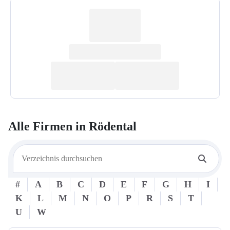
Alle Firmen in
Rödental
#
A
B
C
D
E
F
G
H
I
K
L
M
N
O
P
R
S
T
U
W