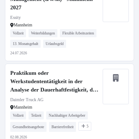
2027
Essity
Mannheim
Vollzeit
Weiterbildungen
Flexible Arbeitszeiten
13. Monatsgehalt
Urlaubsgeld
24.07.2026
Praktikum oder
Werkstudententätigkeit in der
Analyse der Dauerhaftfestigkeit, der
Anforderung und des Verhaltens von
Daimler Truck AG
NMC4 Batterien
Mannheim
Vollzeit
Teilzeit
Nachhaltiger Arbeitgeber
5
Gesundheitsangebote
Barrierefreiheit
02.08.2026