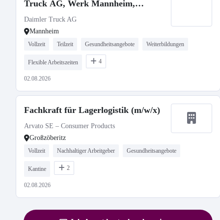
Truck AG, Werk Mannheim,
Ausbildungsbeginn 13.09.2027
Daimler Truck AG
Mannheim
Vollzeit
Teilzeit
Gesundheitsangebote
Weiterbildungen
4
Flexible Arbeitszeiten
02.08.2026
Fachkraft für Lagerlogistik (m/w/x)
Arvato SE – Consumer Products
Großzöberitz
Vollzeit
Nachhaltiger Arbeitgeber
Gesundheitsangebote
2
Kantine
02.08.2026