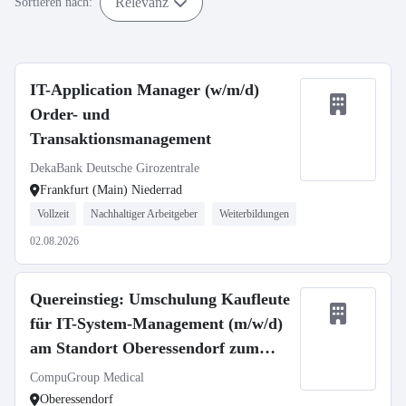
Relevanz
Sortieren nach:
IT-Application Manager (w/m/d)
Order- und
Transaktionsmanagement
DekaBank Deutsche Girozentrale
Frankfurt (Main) Niederrad
Vollzeit
Nachhaltiger Arbeitgeber
Weiterbildungen
02.08.2026
Quereinstieg: Umschulung Kaufleute
für IT-System-Management (m/w/d)
am Standort Oberessendorf zum
01.09.2026
CompuGroup Medical
Oberessendorf