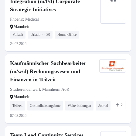
Integration (m/f/d) Corporate
Strategic Initiatives
Phoenix Medical
Mannheim
Vollzeit
Urlaub >= 30
Home-Office
24.07.2026
Kaufmännischer Sachbearbeiter
(m/w/d) Rechnungswesen und
Finanzen in Teilzeit
Studierendenwerk Mannheim AöR
Mannheim
2
Teilzeit
Gesundheitsangebote
Weiterbildungen
Jobrad
07.08.2026
Team Lead Continuity Services