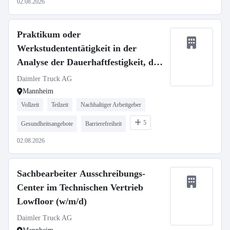
02.08.2026
Praktikum oder
Werkstudententätigkeit in der
Analyse der Dauerhaftfestigkeit, der
Anforderung und des Verhaltens von
Daimler Truck AG
NMC4 Batterien
Mannheim
Vollzeit
Teilzeit
Nachhaltiger Arbeitgeber
5
Gesundheitsangebote
Barrierefreiheit
02.08.2026
Sachbearbeiter Ausschreibungs-
Center im Technischen Vertrieb
Lowfloor (w/m/d)
Daimler Truck AG