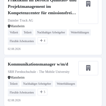
Praktikum im Bereich Qualitäts- und
Projektmanagement im
Kompetenzcenter für emissionsfreie
Mobilität (KEM) ab Oktober 2026
Daimler Truck AG
Mannheim
Vollzeit
Teilzeit
Nachhaltiger Arbeitgeber
Weiterbildungen
4
Flexible Arbeitszeiten
02.08.2026
Kommunikationsmanager w/m/d
SRH Fernhochschule - The Mobile University
Mannheim
Teilzeit
Nachhaltiger Arbeitgeber
Weiterbildungen
5
Flexible Arbeitszeiten
02.08.2026