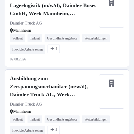
Lagerlogistik (m/w/d), Daimler Buses
GmbH, Werk Mannheim,
Ausbildungsbeginn 13.09.2027
Daimler Truck AG
Mannheim
Vollzeit
Teilzeit
Gesundheitsangebote
Weiterbildungen
4
Flexible Arbeitszeiten
02.08.2026
Ausbildung zum
Zerspanungsmechaniker (m/w/d),
Daimler Truck AG, Werk
Mannheim, Ausbildungsbeginn
Daimler Truck AG
13.09.2027
Mannheim
Vollzeit
Teilzeit
Gesundheitsangebote
Weiterbildungen
4
Flexible Arbeitszeiten