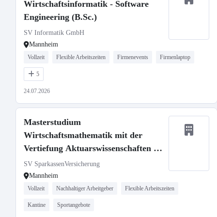
Wirtschaftsinformatik - Software
Engineering (B.Sc.)
SV Informatik GmbH
Mannheim
Vollzeit
Flexible Arbeitszeiten
Firmenevents
Firmenlaptop
5
24.07.2026
Masterstudium
Wirtschaftsmathematik mit der
Vertiefung Aktuarswissenschaften in
Kooperation mit der Universität Ulm
SV SparkassenVersicherung
- Aktuarielle Entwicklung
Mannheim
Vollzeit
Nachhaltiger Arbeitgeber
Flexible Arbeitszeiten
Kantine
Sportangebote