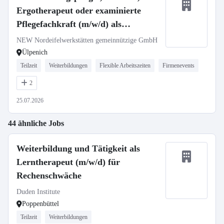
Ergotherapeut oder examinierte
Pflegefachkraft (m/w/d) als
Krankheitsvertretung
NEW Nordeifelwerkstätten gemeinnützige GmbH
Ülpenich
Teilzeit
Weiterbildungen
Flexible Arbeitszeiten
Firmenevents
2
25.07.2026
44 ähnliche Jobs
Weiterbildung und Tätigkeit als
Lerntherapeut (m/w/d) für
Rechenschwäche
Duden Institute
Poppenbüttel
Teilzeit
Weiterbildungen