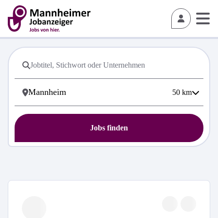
50
km
Jobs finden