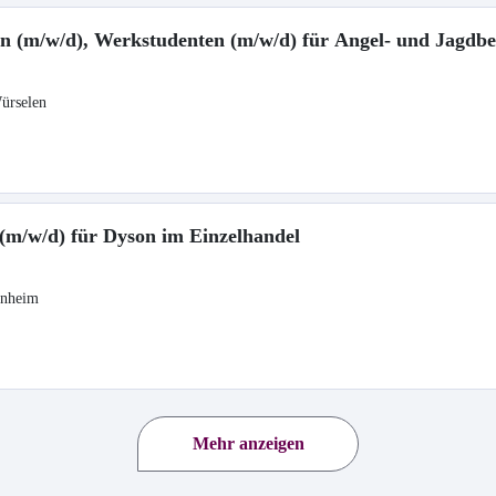
lfen (m/w/d), Werkstudenten (m/w/d) für Angel- und Jagdb
ürselen
 (m/w/d) für Dyson im Einzelhandel
enheim
Mehr anzeigen